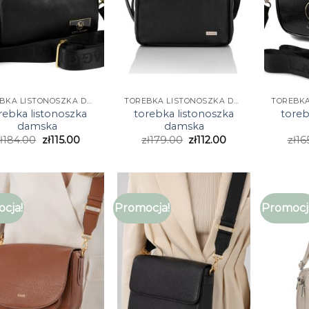
TOREBKA LISTONOSZKA DAMSKA
TOREBKA LISTONOSZKA DAMSKA
rebka listonoszka
torebka listonoszka
toreb
damska
damska
ł
184.00
zł
115.00
zł
179.00
zł
112.00
zł
16
cja!
Promocja!
Promocj