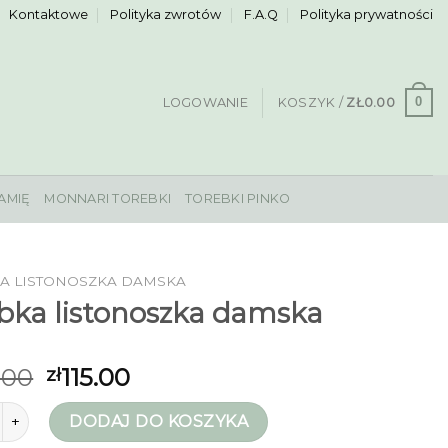
Kontaktowe
Polityka zwrotów
F.A.Q
Polityka prywatności
0
LOGOWANIE
KOSZYK /
ZŁ
0.00
AMIĘ
MONNARI TOREBKI
TOREBKI PINKO
A LISTONOSZKA DAMSKA
bka listonoszka damska
.00
115.00
zł
rebka listonoszka damska
DODAJ DO KOSZYKA