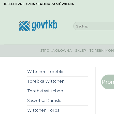
Skip
100% BEZPIECZNA STRONA ZAMÓWIENIA
to
content
Szukaj:
STRONA GŁÓWNA
SKLEP
TOREBKI MON
Wittchen Torebki
Prom
Torebka Wittchen
Torebki Wittchen
Saszetka Damska
Wittchen Torba