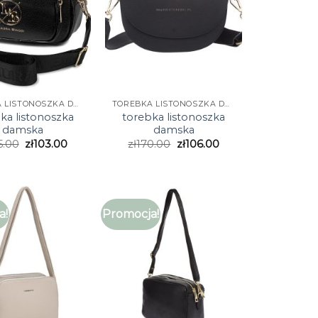
TOREBKA LISTONOSZKA DAMSKA
TOREBKA LISTONOSZKA DAMSKA
ka listonoszka
torebka listonoszka
damska
damska
5.00
zł
103.00
zł
170.00
zł
106.00
a!
Promocja!