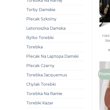
Torebka Na Ramię
Torby Damskie
Plecak Szkolny
Listonoszka Damska
Rylko Torebki
to
Torebka
z
Plecak Na Laptopa Damski
Plecak Czarny
Promo
Torebka Jacquemus
Chylak Torebki
Torebka Na Ramie
Torebki Kazar