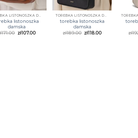
TOREBKA LISTONOSZKA DAMSKA
TOREBKA LISTONOSZKA DAMSKA
rebka listonoszka
torebka listonoszka
toreb
damska
damska
ł
171.00
zł
107.00
zł
189.00
zł
118.00
zł
19