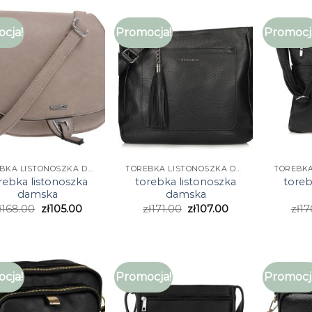
cja!
Promocja!
Promocj
TOREBKA LISTONOSZKA DAMSKA
TOREBKA LISTONOSZKA DAMSKA
rebka listonoszka
torebka listonoszka
toreb
damska
damska
ł
168.00
zł
105.00
zł
171.00
zł
107.00
zł
17
cja!
Promocja!
Promocj