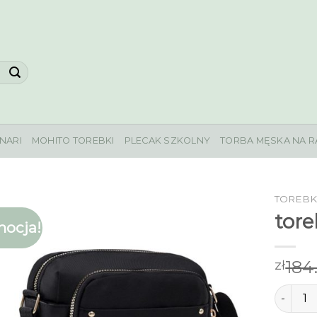
NARI
MOHITO TOREBKI
PLECAK SZKOLNY
TORBA MĘSKA NA R
TOREBK
tore
ocja!
184
zł
ilość to