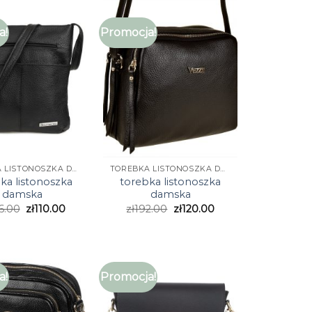
a!
Promocja!
TOREBKA LISTONOSZKA DAMSKA
TOREBKA LISTONOSZKA DAMSKA
ka listonoszka
torebka listonoszka
damska
damska
6.00
zł
110.00
zł
192.00
zł
120.00
a!
Promocja!