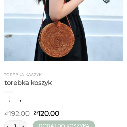
TOREBKA KOSZYK
torebka koszyk
192.00
120.00
zł
zł
ilość torebka koszyk
DODAJ DO KOSZYKA