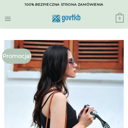
Skip
100% BEZPIECZNA STRONA ZAMÓWIENIA
to
content
0
Promocja!