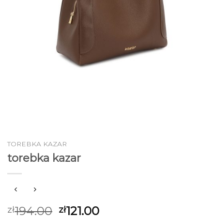
TOREBKA KAZAR
torebka kazar
194.00
121.00
zł
zł