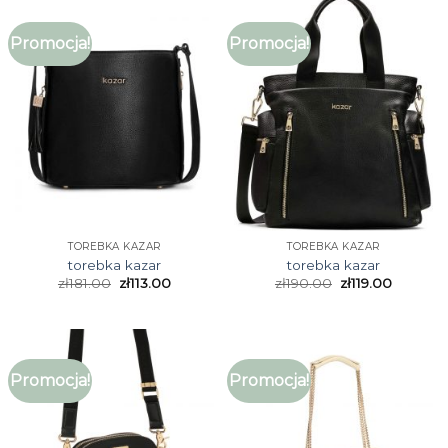
Promocja!
Promocja!
TOREBKA KAZAR
TOREBKA KAZAR
torebka kazar
torebka kazar
zł
181.00
zł
113.00
zł
190.00
zł
119.00
Promocja!
Promocja!