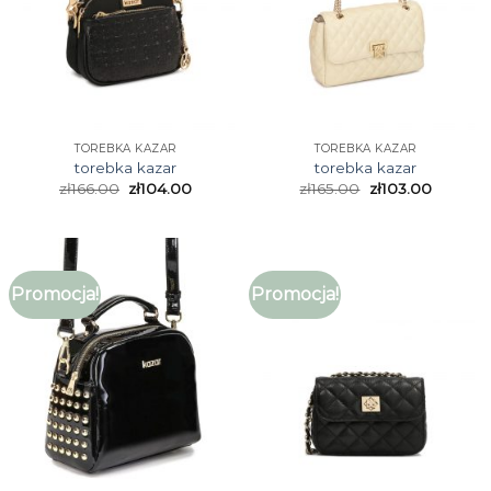
TOREBKA KAZAR
TOREBKA KAZAR
torebka kazar
torebka kazar
zł
166.00
zł
104.00
zł
165.00
zł
103.00
Promocja!
Promocja!