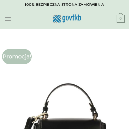
Skip
100% BEZPIECZNA STRONA ZAMÓWIENIA
to
content
0
Promocja!