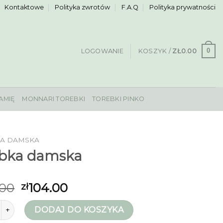
Kontaktowe
Polityka zwrotów
F.A.Q
Polityka prywatności
0
LOGOWANIE
KOSZYK /
ZŁ
0.00
AMIĘ
MONNARI TOREBKI
TOREBKI PINKO
A DAMSKA
ebka damska
.00
104.00
zł
orebka damska
DODAJ DO KOSZYKA