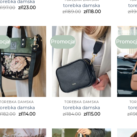
torebka damska
torebka damska
tor
ł
197.00
zł
123.00
zł
189.00
zł
118.00
zł
19
cja!
Promocja!
Promocj
TOREBKA DAMSKA
TOREBKA DAMSKA
TOR
torebka damska
torebka damska
tor
ł
182.00
zł
114.00
zł
184.00
zł
115.00
zł
19