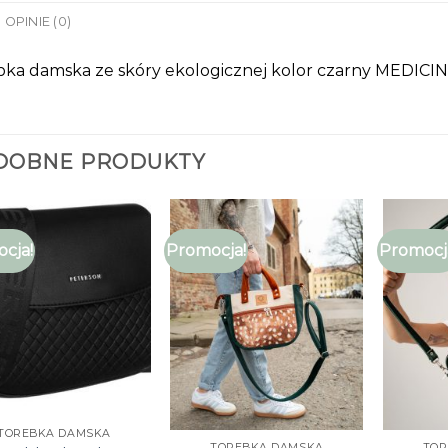
OPINIE (0)
bka damska ze skóry ekologicznej kolor czarny MEDICI
DOBNE PRODUKTY
cja!
Promocja!
Promocj
TOREBKA DAMSKA
TOREBKA DAMSKA
TOR