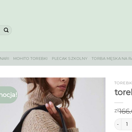
NARI
MOHITO TOREBKI
PLECAK SZKOLNY
TORBA MĘSKA NA R
TOREBK
tor
ocja!
166
zł
ilość t