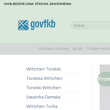
Skip
100% BEZPIECZNA STRONA ZAMÓWIENIA
to
content
Szukaj:
STRONA GŁÓWNA
SKLEP
TOREBKI MON
Wittchen Torebki
Prom
Torebka Wittchen
Torebki Wittchen
Saszetka Damska
Wittchen Torba