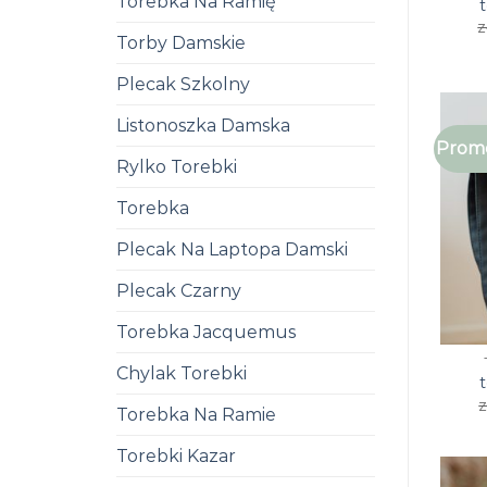
Torebka Na Ramię
z
Torby Damskie
Plecak Szkolny
Listonoszka Damska
Promo
Rylko Torebki
Torebka
Plecak Na Laptopa Damski
Plecak Czarny
Torebka Jacquemus
Chylak Torebki
z
Torebka Na Ramie
Torebki Kazar