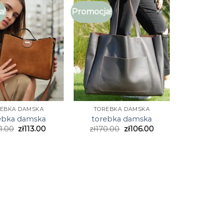
a!
Promocja!
EBKA DAMSKA
TOREBKA DAMSKA
ebka damska
torebka damska
1.00
zł
113.00
zł
170.00
zł
106.00