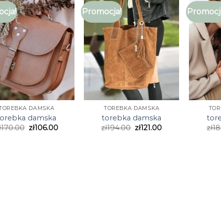
cja!
Promocja!
Promocj
TOREBKA DAMSKA
TOREBKA DAMSKA
TOR
torebka damska
torebka damska
tor
ł
170.00
zł
106.00
zł
194.00
zł
121.00
zł
18