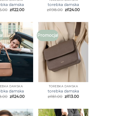
ebka damska
torebka damska
5.00
zł
122.00
zł
198.00
zł
124.00
a!
Promocja!
EBKA DAMSKA
TOREBKA DAMSKA
ebka damska
torebka damska
8.00
zł
124.00
zł
181.00
zł
113.00