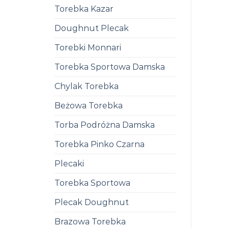
Torebka Kazar
Doughnut Plecak
Torebki Monnari
Torebka Sportowa Damska
Chylak Torebka
Beżowa Torebka
Torba Podróżna Damska
Torebka Pinko Czarna
Plecaki
Torebka Sportowa
Plecak Doughnut
Brazowa Torebka