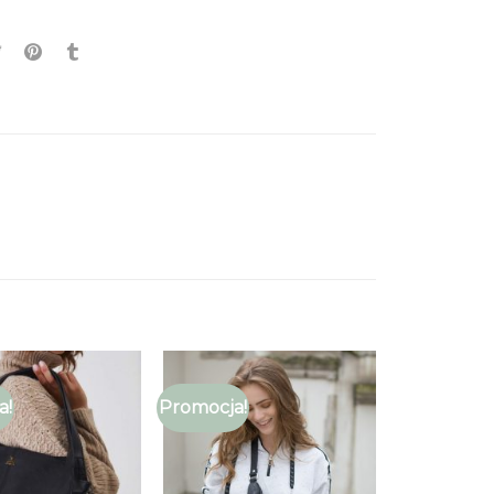
a!
Promocja!