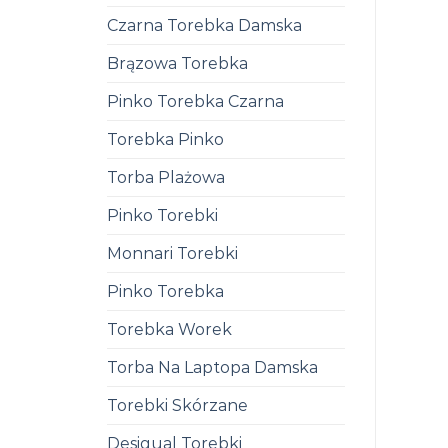
Czarna Torebka Damska
Brązowa Torebka
Pinko Torebka Czarna
Torebka Pinko
Torba Plażowa
Pinko Torebki
Monnari Torebki
Pinko Torebka
Torebka Worek
Torba Na Laptopa Damska
Torebki Skórzane
Desigual Torebki