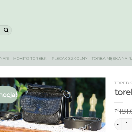
NARI
MOHITO TOREBKI
PLECAK SZKOLNY
TORBA MĘSKA NA R
TOREB
tor
ocja!
181
zł
ilość to