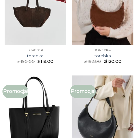
TOREBKA
TOREBKA
torebka
torebka
zł
190.00
zł
119.00
zł
192.00
zł
120.00
Promocja!
Promocja!