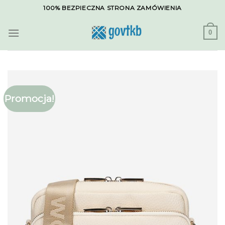
Skip
100% BEZPIECZNA STRONA ZAMÓWIENIA
to
content
0
Promocja!