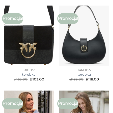
Promocja!
Promocja!
TOREBKA
TOREBKA
torebka
torebka
zł
165.00
zł
103.00
zł
189.00
zł
118.00
Promocja!
Promocja!