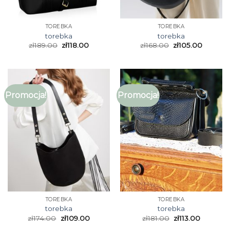
TOREBKA
TOREBKA
torebka
torebka
zł
189.00
zł
118.00
zł
168.00
zł
105.00
Promocja!
Promocja!
TOREBKA
TOREBKA
torebka
torebka
zł
174.00
zł
109.00
zł
181.00
zł
113.00