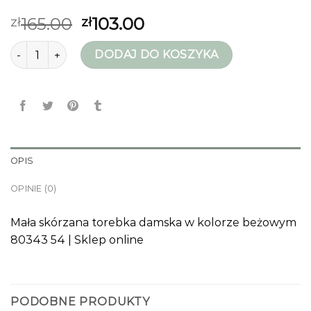
165.00
103.00
zł
zł
ilość torebka
DODAJ DO KOSZYKA
OPIS
OPINIE (0)
Mała skórzana torebka damska w kolorze beżowym
80343 54 | Sklep online
PODOBNE PRODUKTY