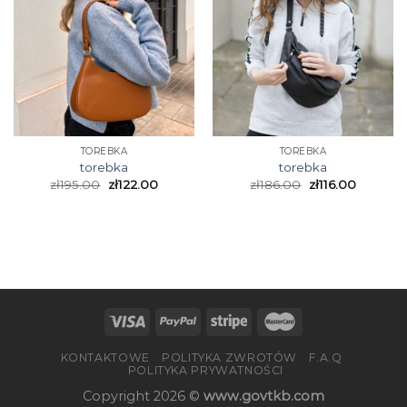
TOREBKA
TOREBKA
torebka
torebka
zł
195.00
zł
122.00
zł
186.00
zł
116.00
KONTAKTOWE
POLITYKA ZWROTÓW
F.A.Q
POLITYKA PRYWATNOŚCI
Copyright 2026 ©
www.govtkb.com