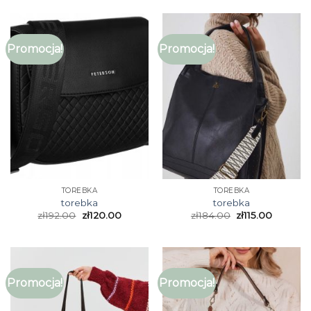
Promocja!
Promocja!
TOREBKA
TOREBKA
torebka
torebka
zł
192.00
zł
120.00
zł
184.00
zł
115.00
Promocja!
Promocja!