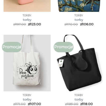
TORBY
TORBY
torby
torby
zł
197.00
zł
123.00
zł
170.00
zł
106.00
Promocja!
Promocja!
TORBY
TORBY
torby
torby
zł
171.00
zł
107.00
zł
189.00
zł
118.00