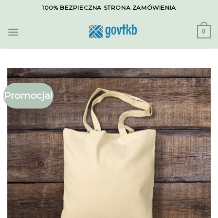
Skip
100% BEZPIECZNA STRONA ZAMÓWIENIA
to
content
0
Promocja!