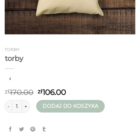
TORBY
torby
170.00
106.00
zł
zł
ilość torby
DODAJ DO KOSZYKA