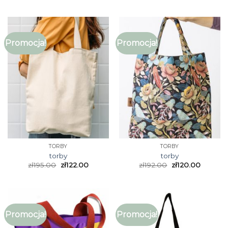
Promocja!
Promocja!
TORBY
TORBY
torby
torby
zł
195.00
zł
122.00
zł
192.00
zł
120.00
Promocja!
Promocja!