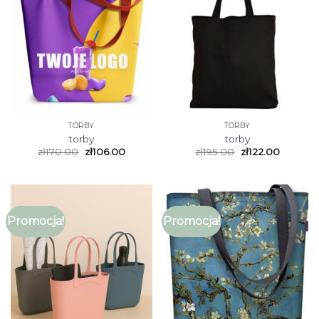
TORBY
TORBY
torby
torby
zł
170.00
zł
106.00
zł
195.00
zł
122.00
Promocja!
Promocja!