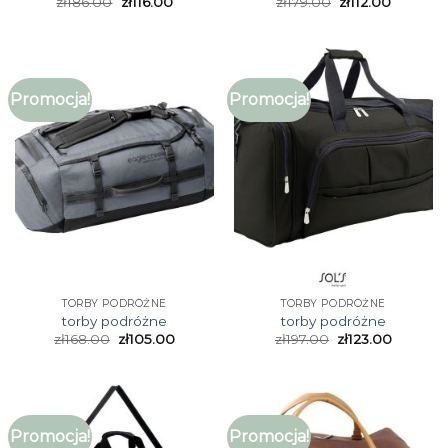
zł
186.00
zł
116.00
zł
179.00
zł
112.00
Promocja!
Promocja!
TORBY PODRÓŻNE
TORBY PODRÓŻNE
torby podróżne
torby podróżne
zł
168.00
zł
105.00
zł
197.00
zł
123.00
Promocja!
Promocja!