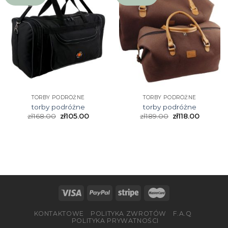
TORBY PODRÓŻNE
TORBY PODRÓŻNE
torby podróżne
torby podróżne
zł
168.00
zł
105.00
zł
189.00
zł
118.00
KONTAKTOWE
POLITYKA ZWROTÓW
F.A.Q
POLITYKA PRYWATNOŚCI