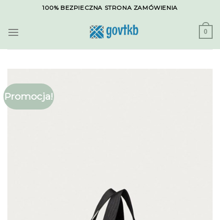
Skip
100% BEZPIECZNA STRONA ZAMÓWIENIA
to
content
0
Promocja!