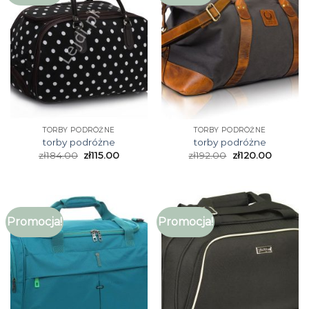
TORBY PODRÓŻNE
TORBY PODRÓŻNE
torby podróżne
torby podróżne
zł
184.00
zł
115.00
zł
192.00
zł
120.00
Promocja!
Promocja!