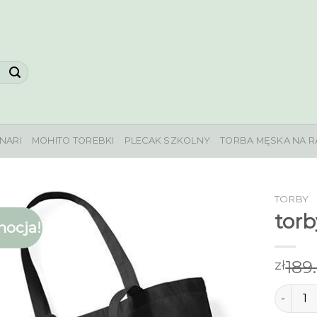
NARI
MOHITO TOREBKI
PLECAK SZKOLNY
TORBA MĘSKA NA R
TORBY
torb
ocja!
189
zł
ilość to