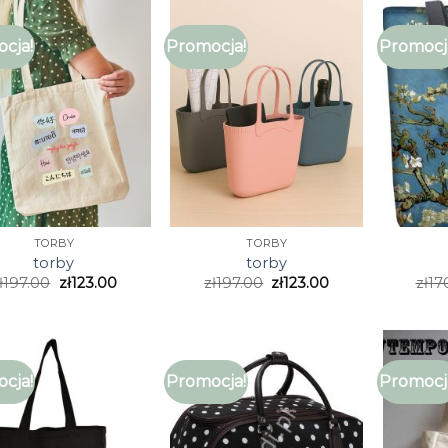
cja!
Promocja!
Promocj
TORBY
TORBY
torby
torby
ł
197.00
zł
123.00
zł
197.00
zł
123.00
zł
17
cja!
Promocja!
Promocj