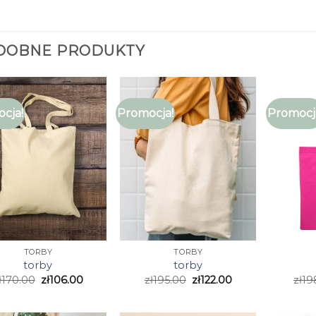
DOBNE PRODUKTY
cja!
Promocja!
Promocj
TORBY
TORBY
torby
torby
ł
170.00
zł
106.00
zł
195.00
zł
122.00
zł
19