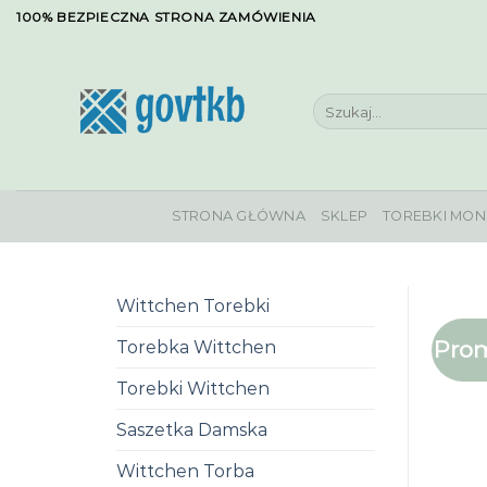
Skip
100% BEZPIECZNA STRONA ZAMÓWIENIA
to
content
Szukaj:
STRONA GŁÓWNA
SKLEP
TOREBKI MON
Wittchen Torebki
Prom
Torebka Wittchen
Torebki Wittchen
Saszetka Damska
Wittchen Torba