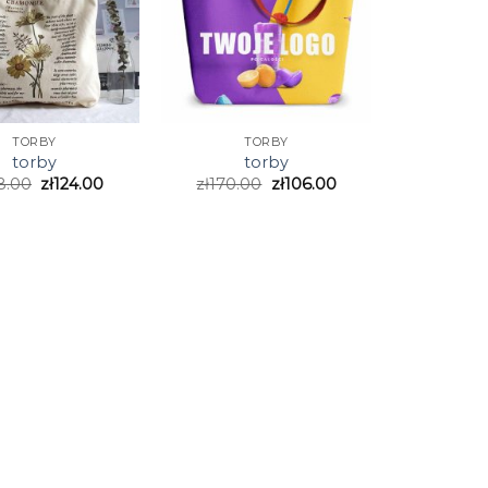
TORBY
TORBY
torby
torby
8.00
zł
124.00
zł
170.00
zł
106.00