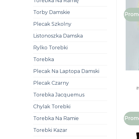
Torebka Na Ramię
Torby Damskie
Promo
Plecak Szkolny
Listonoszka Damska
Rylko Torebki
Torebka
Plecak Na Laptopa Damski
Plecak Czarny
z
Torebka Jacquemus
Chylak Torebki
Promo
Torebka Na Ramie
Torebki Kazar