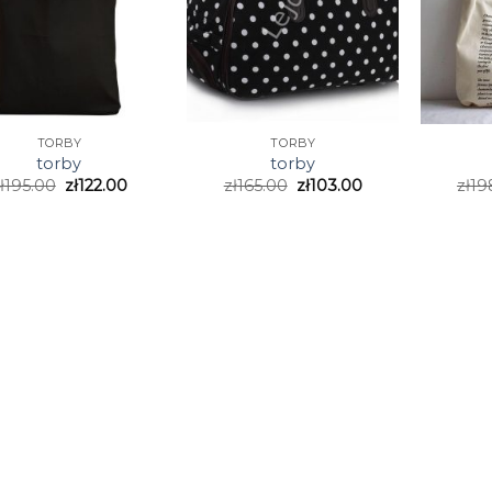
TORBY
TORBY
torby
torby
ł
195.00
zł
122.00
zł
165.00
zł
103.00
zł
19