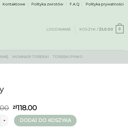
Kontaktowe
Polityka zwrotów
F.A.Q
Polityka prywatności
0
LOGOWANIE
KOSZYK /
ZŁ
0.00
AMIĘ
MONNARI TOREBKI
TOREBKI PINKO
y
.00
118.00
zł
rby
DODAJ DO KOSZYKA