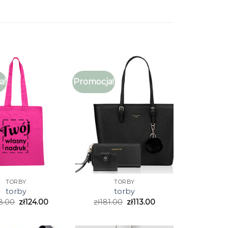
a!
Promocja!
TORBY
TORBY
torby
torby
8.00
zł
124.00
zł
181.00
zł
113.00