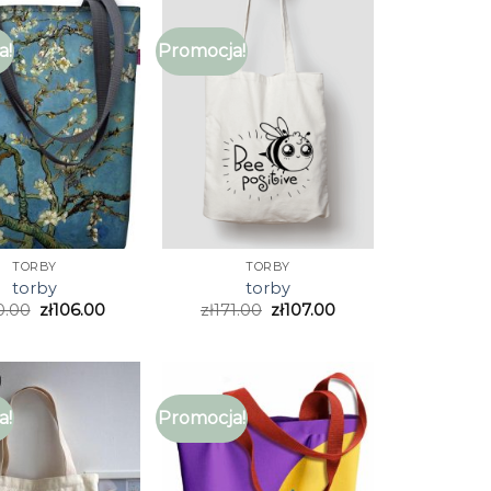
a!
Promocja!
TORBY
TORBY
torby
torby
0.00
zł
106.00
zł
171.00
zł
107.00
a!
Promocja!