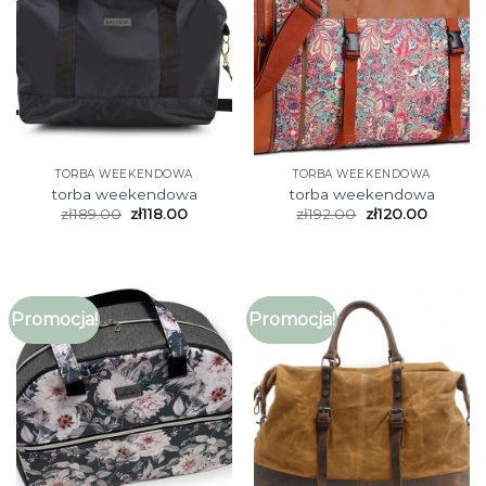
TORBA WEEKENDOWA
TORBA WEEKENDOWA
torba weekendowa
torba weekendowa
zł
189.00
zł
118.00
zł
192.00
zł
120.00
Promocja!
Promocja!