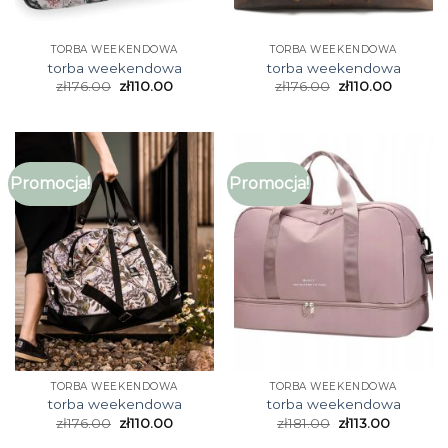
TORBA WEEKENDOWA
TORBA WEEKENDOWA
torba weekendowa
torba weekendowa
zł
176.00
zł
110.00
zł
176.00
zł
110.00
Promocja!
Promocja!
TORBA WEEKENDOWA
TORBA WEEKENDOWA
torba weekendowa
torba weekendowa
zł
176.00
zł
110.00
zł
181.00
zł
113.00