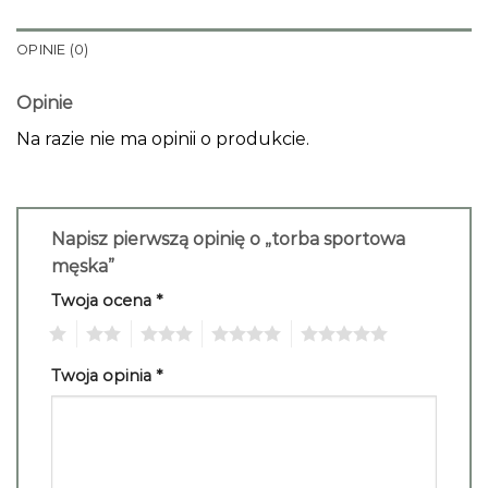
OPINIE (0)
Opinie
Na razie nie ma opinii o produkcie.
Napisz pierwszą opinię o „torba sportowa
męska”
Twoja ocena
*
1
2
3
4
5
Twoja opinia
*