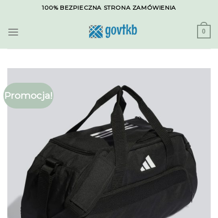
Skip
100% BEZPIECZNA STRONA ZAMÓWIENIA
to
content
0
Promocja!