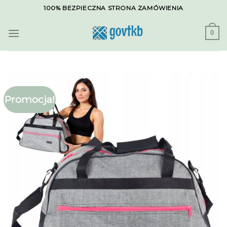
Skip
100% BEZPIECZNA STRONA ZAMÓWIENIA
to
content
0
Promocja!