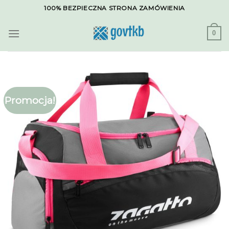
Skip
100% BEZPIECZNA STRONA ZAMÓWIENIA
to
content
0
Promocja!