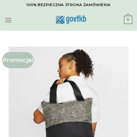
Skip
100% BEZPIECZNA STRONA ZAMÓWIENIA
to
content
0
Promocja!