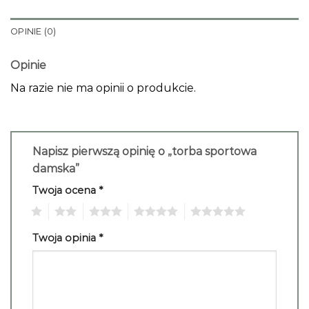
OPINIE (0)
Opinie
Na razie nie ma opinii o produkcie.
Napisz pierwszą opinię o „torba sportowa
damska”
Twoja ocena
*
1
2
3
4
5
Twoja opinia
*