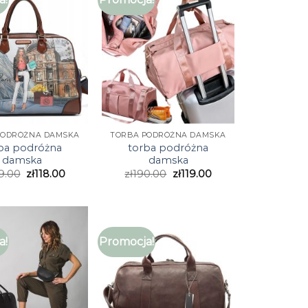
PODRÓŻNA DAMSKA
TORBA PODRÓŻNA DAMSKA
ba podróżna
torba podróżna
damska
damska
9.00
zł
118.00
zł
190.00
zł
119.00
a!
Promocja!