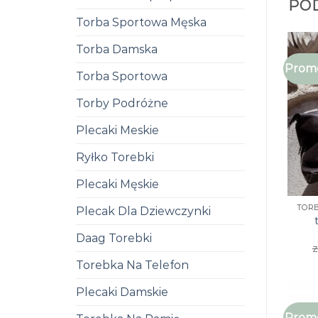
PO
Torba Sportowa Męska
Torba Damska
Promo
Torba Sportowa
Torby Podróżne
Plecaki Meskie
Ryłko Torebki
Plecaki Męskie
TOR
Plecak Dla Dziewczynki
Daag Torebki
z
Torebka Na Telefon
Plecaki Damskie
Promo