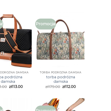
a!
Promocja!
PODRÓŻNA DAMSKA
TORBA PODRÓŻNA DAMSKA
ba podróżna
torba podróżna
damska
damska
1.00
zł
113.00
zł
179.00
zł
112.00
a!
Promocja!