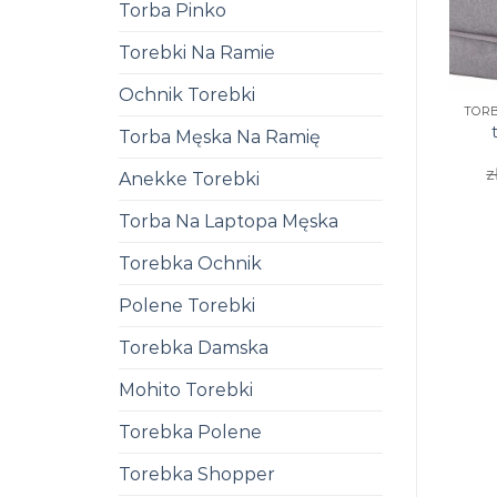
Torba Pinko
Torebki Na Ramie
Ochnik Torebki
TOR
Torba Męska Na Ramię
z
Anekke Torebki
Torba Na Laptopa Męska
Torebka Ochnik
Polene Torebki
Torebka Damska
Mohito Torebki
Torebka Polene
Torebka Shopper