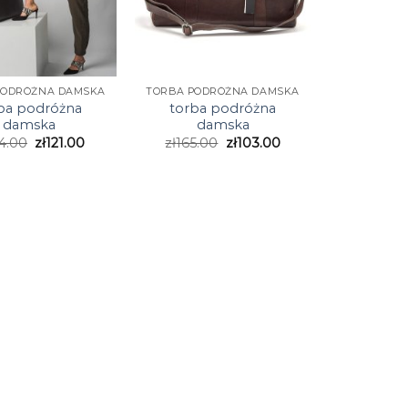
PODRÓŻNA DAMSKA
TORBA PODRÓŻNA DAMSKA
ba podróżna
torba podróżna
damska
damska
4.00
zł
121.00
zł
165.00
zł
103.00