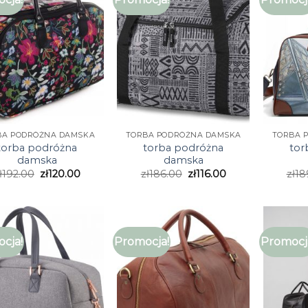
BA PODRÓŻNA DAMSKA
TORBA PODRÓŻNA DAMSKA
TORBA 
torba podróżna
torba podróżna
tor
damska
damska
ł
192.00
zł
120.00
zł
186.00
zł
116.00
zł
18
cja!
Promocja!
Promocj