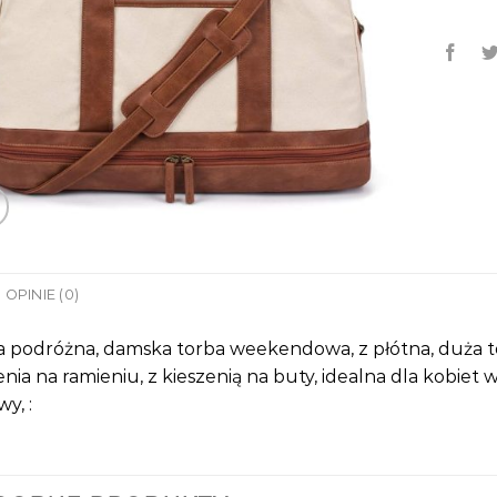
OPINIE (0)
 podróżna, damska torba weekendowa, z płótna, duża to
nia na ramieniu, z kieszenią na buty, idealna dla kobie
y, :