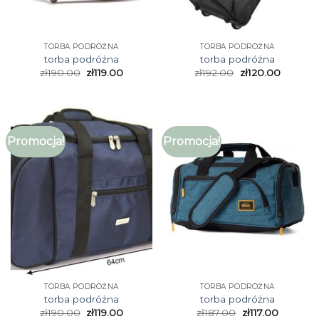
TORBA PODRÓŻNA
TORBA PODRÓŻNA
torba podróżna
torba podróżna
zł
190.00
zł
119.00
zł
192.00
zł
120.00
Promocja!
Promocja!
TORBA PODRÓŻNA
TORBA PODRÓŻNA
torba podróżna
torba podróżna
zł
190.00
zł
119.00
zł
187.00
zł
117.00