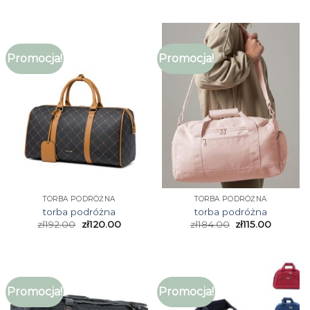
Promocja!
Promocja!
TORBA PODRÓŻNA
TORBA PODRÓŻNA
torba podróżna
torba podróżna
zł
192.00
zł
120.00
zł
184.00
zł
115.00
Promocja!
Promocja!