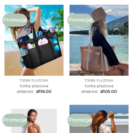
Promocja!
Promocja!
TORBA PLAZOWA
TORBA PLAZOWA
torba plazowa
torba plazowa
zł
186.00
zł
116.00
zł
168.00
zł
105.00
Promocja!
Promocja!