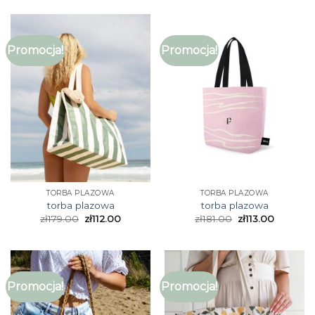
Promocja!
Promocja!
TORBA PLAZOWA
TORBA PLAZOWA
torba plazowa
torba plazowa
zł
179.00
zł
112.00
zł
181.00
zł
113.00
Promocja!
Promocja!