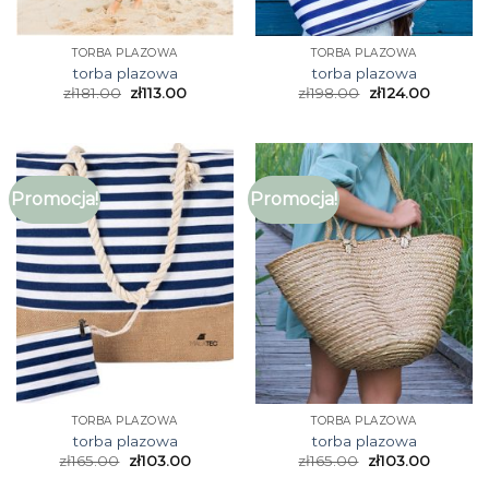
TORBA PLAZOWA
TORBA PLAZOWA
torba plazowa
torba plazowa
zł
181.00
zł
113.00
zł
198.00
zł
124.00
Promocja!
Promocja!
TORBA PLAZOWA
TORBA PLAZOWA
torba plazowa
torba plazowa
zł
165.00
zł
103.00
zł
165.00
zł
103.00