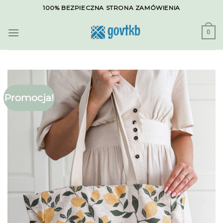
Skip
100% BEZPIECZNA STRONA ZAMÓWIENIA
to
content
0
Promocja!