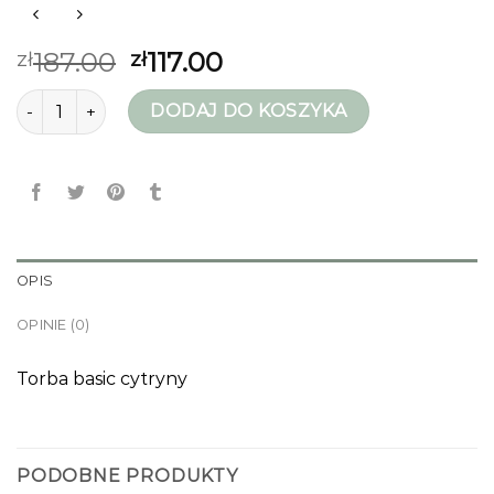
187.00
117.00
zł
zł
ilość torba plazowa
DODAJ DO KOSZYKA
OPIS
OPINIE (0)
Torba basic cytryny
PODOBNE PRODUKTY