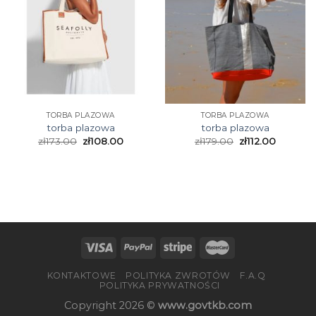
TORBA PLAZOWA
TORBA PLAZOWA
torba plazowa
torba plazowa
zł
173.00
zł
108.00
zł
179.00
zł
112.00
KONTAKTOWE
POLITYKA ZWROTÓW
F.A.Q
POLITYKA PRYWATNOŚCI
Copyright 2026 ©
www.govtkb.com