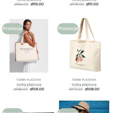
zł
184.00
zł
115.00
zł
178.00
zł
111.00
Promocja!
Promocja!
TORBA PLAŻOWA
TORBA PLAŻOWA
torba plażowa
torba plażowa
zł
168.00
zł
105.00
zł
173.00
zł
108.00