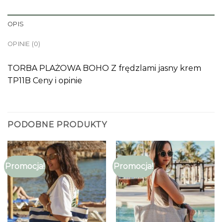
OPIS
OPINIE (0)
TORBA PLAŻOWA BOHO Z frędzlami jasny krem
TP11B Ceny i opinie
PODOBNE PRODUKTY
Promocja!
Promocja!