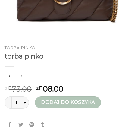
TORBA PINKO
torba pinko
173.00
108.00
zł
zł
ilość torba pinko
DODAJ DO KOSZYKA