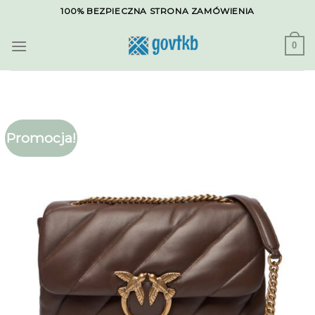
Skip
100% BEZPIECZNA STRONA ZAMÓWIENIA
to
content
0
Promocja!