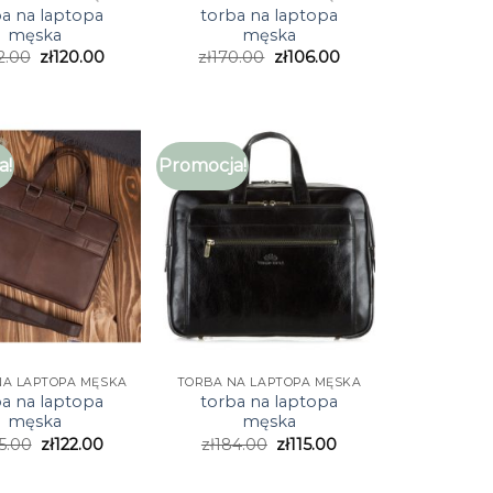
ba na laptopa
torba na laptopa
męska
męska
2.00
zł
120.00
zł
170.00
zł
106.00
a!
Promocja!
NA LAPTOPA MĘSKA
TORBA NA LAPTOPA MĘSKA
ba na laptopa
torba na laptopa
męska
męska
5.00
zł
122.00
zł
184.00
zł
115.00