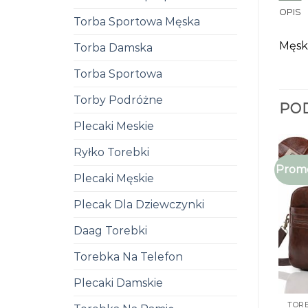
OPIS
Torba Sportowa Męska
Męska
Torba Damska
Torba Sportowa
Torby Podróżne
PO
Plecaki Meskie
Ryłko Torebki
Promo
Plecaki Męskie
Plecak Dla Dziewczynki
Daag Torebki
Torebka Na Telefon
Plecaki Damskie
TOR