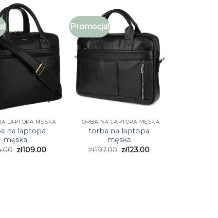
a!
Promocja!
NA LAPTOPA MĘSKA
TORBA NA LAPTOPA MĘSKA
ba na laptopa
torba na laptopa
męska
męska
4.00
zł
109.00
zł
197.00
zł
123.00