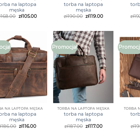
orba na laptopa
torba na laptopa
tor
męska
męska
ł
168.00
zł
105.00
zł
190.00
zł
119.00
zł
19
cja!
Promocja!
Promocj
BA NA LAPTOPA MĘSKA
TORBA NA LAPTOPA MĘSKA
TORBA 
orba na laptopa
torba na laptopa
tor
męska
męska
ł
186.00
zł
116.00
zł
187.00
zł
117.00
zł
19