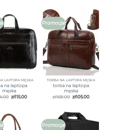
a!
Promocja!
NA LAPTOPA MĘSKA
TORBA NA LAPTOPA MĘSKA
ba na laptopa
torba na laptopa
męska
męska
4.00
zł
115.00
zł
168.00
zł
105.00
a!
Promocja!