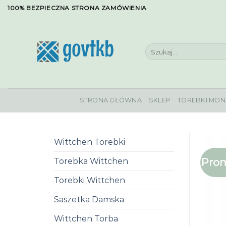
Skip
100% BEZPIECZNA STRONA ZAMÓWIENIA
to
content
Szukaj:
STRONA GŁÓWNA
SKLEP
TOREBKI MON
Wittchen Torebki
Prom
Torebka Wittchen
Torebki Wittchen
Saszetka Damska
Wittchen Torba