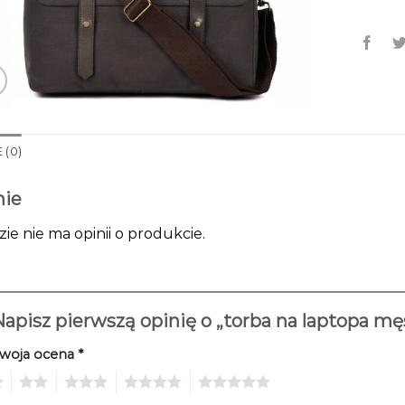
 (0)
nie
zie nie ma opinii o produkcie.
apisz pierwszą opinię o „torba na laptopa m
woja ocena
*
2
3
4
5