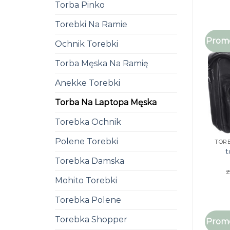
Torba Pinko
Torebki Na Ramie
Promo
Ochnik Torebki
Torba Męska Na Ramię
Anekke Torebki
Torba Na Laptopa Męska
Torebka Ochnik
Polene Torebki
TOR
t
Torebka Damska
z
Mohito Torebki
Torebka Polene
Torebka Shopper
Promo