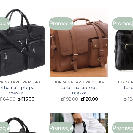
cja!
Promocja!
Promocj
BA NA LAPTOPA MĘSKA
TORBA NA LAPTOPA MĘSKA
TORBA 
orba na laptopa
torba na laptopa
tor
męska
męska
ł
184.00
zł
115.00
zł
192.00
zł
120.00
zł
18
cja!
Promocja!
Promocj