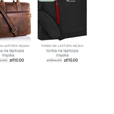
NA LAPTOPA MĘSKA
TORBA NA LAPTOPA MĘSKA
ba na laptopa
torba na laptopa
męska
męska
6.00
zł
110.00
zł
184.00
zł
115.00