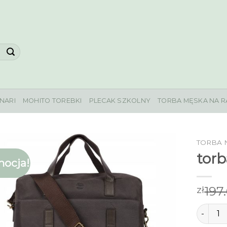
NARI
MOHITO TOREBKI
PLECAK SZKOLNY
TORBA MĘSKA NA R
TORBA 
torb
ocja!
197
zł
ilość t