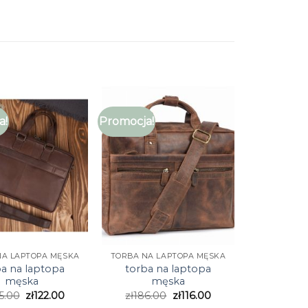
a!
Promocja!
NA LAPTOPA MĘSKA
TORBA NA LAPTOPA MĘSKA
ba na laptopa
torba na laptopa
męska
męska
5.00
zł
122.00
zł
186.00
zł
116.00