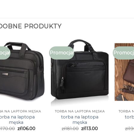
DOBNE PRODUKTY
cja!
Promocja!
Promocj
BA NA LAPTOPA MĘSKA
TORBA NA LAPTOPA MĘSKA
TORBA 
orba na laptopa
torba na laptopa
tor
męska
męska
ł
170.00
zł
106.00
zł
181.00
zł
113.00
zł
19