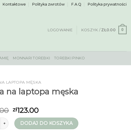
Kontaktowe
Polityka zwrotów
F.A.Q
Polityka prywatności
0
LOGOWANIE
KOSZYK /
ZŁ
0.00
AMIĘ
MONNARI TOREBKI
TOREBKI PINKO
NA LAPTOPA MĘSKA
a na laptopa męska
.00
123.00
zł
orba na laptopa męska
DODAJ DO KOSZYKA