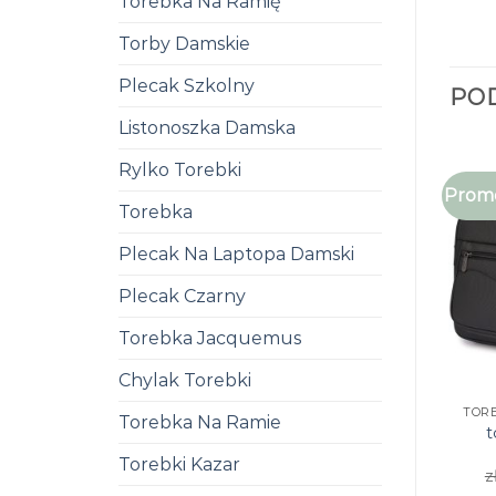
Torebka Na Ramię
Torby Damskie
Plecak Szkolny
PO
Listonoszka Damska
Rylko Torebki
Promo
Torebka
Plecak Na Laptopa Damski
Plecak Czarny
Torebka Jacquemus
Chylak Torebki
TOR
Torebka Na Ramie
t
Torebki Kazar
z