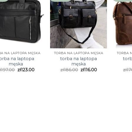
BA NA LAPTOPA MĘSKA
TORBA NA LAPTOPA MĘSKA
TORBA 
orba na laptopa
torba na laptopa
tor
męska
męska
ł
197.00
zł
123.00
zł
186.00
zł
116.00
zł
17