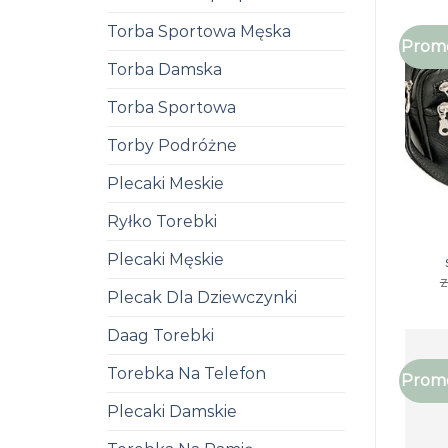
Torba Sportowa Męska
Promo
Torba Damska
Torba Sportowa
Torby Podróżne
Plecaki Meskie
Ryłko Torebki
Plecaki Męskie
z
Plecak Dla Dziewczynki
Daag Torebki
Torebka Na Telefon
Promo
Plecaki Damskie