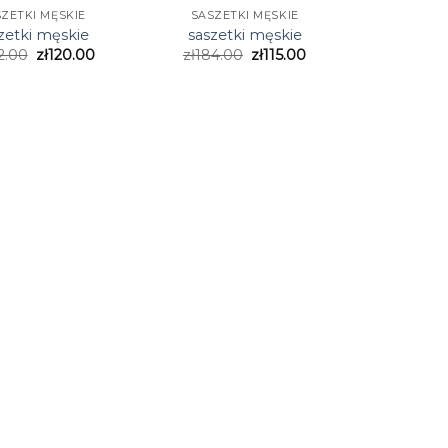
ZETKI MĘSKIE
SASZETKI MĘSKIE
zetki męskie
saszetki męskie
2.00
zł
120.00
zł
184.00
zł
115.00