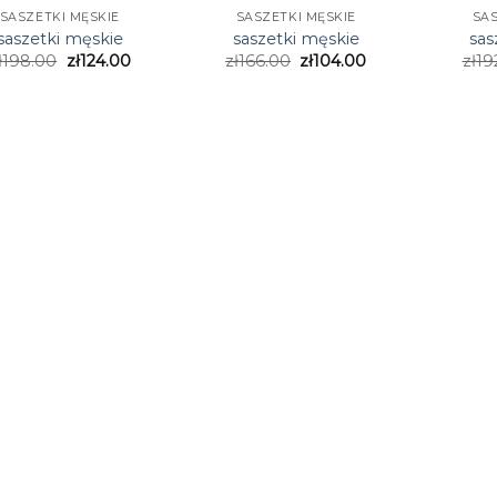
SASZETKI MĘSKIE
SASZETKI MĘSKIE
SAS
saszetki męskie
saszetki męskie
sas
ł
198.00
zł
124.00
zł
166.00
zł
104.00
zł
19