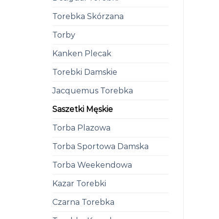
Torebka Skórzana
Torby
Kanken Plecak
Torebki Damskie
Jacquemus Torebka
Saszetki Męskie
Torba Plazowa
Torba Sportowa Damska
Torba Weekendowa
Kazar Torebki
Czarna Torebka