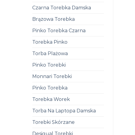
Czarna Torebka Damska
Brązowa Torebka
Pinko Torebka Czarna
Torebka Pinko
Torba Plażowa
Pinko Torebki
Monnari Torebki
Pinko Torebka
Torebka Worek
Torba Na Laptopa Damska
Torebki Skórzane
Desigual Torebki