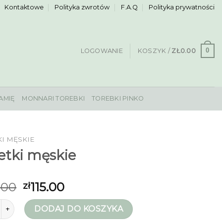
Kontaktowe
Polityka zwrotów
F.A.Q
Polityka prywatności
0
LOGOWANIE
KOSZYK /
ZŁ
0.00
AMIĘ
MONNARI TOREBKI
TOREBKI PINKO
KI MĘSKIE
etki męskie
.00
115.00
zł
szetki męskie
DODAJ DO KOSZYKA