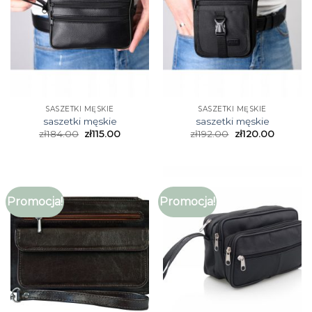
SASZETKI MĘSKIE
SASZETKI MĘSKIE
saszetki męskie
saszetki męskie
zł
184.00
zł
115.00
zł
192.00
zł
120.00
Promocja!
Promocja!