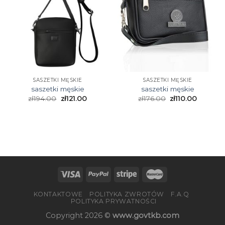
SASZETKI MĘSKIE
SASZETKI MĘSKIE
saszetki męskie
saszetki męskie
zł
194.00
zł
121.00
zł
176.00
zł
110.00
KONTAKTOWE
POLITYKA ZWROTÓW
F.A.Q
POLITYKA PRYWATNOŚCI
Copyright 2026 ©
www.govtkb.com