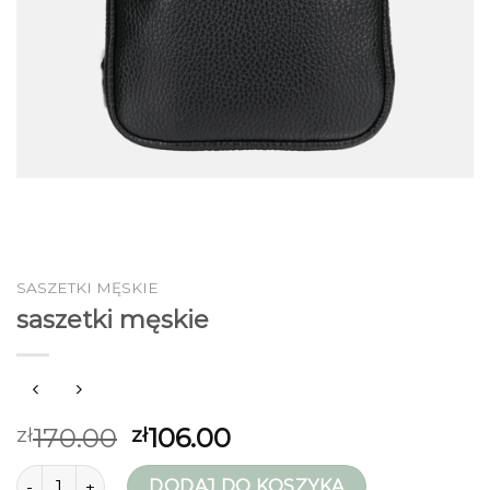
SASZETKI MĘSKIE
saszetki męskie
170.00
106.00
zł
zł
ilość saszetki męskie
DODAJ DO KOSZYKA