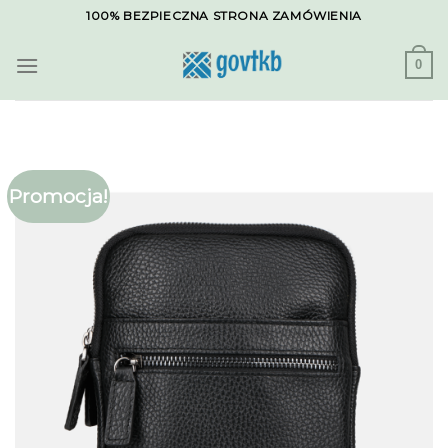
Skip
100% BEZPIECZNA STRONA ZAMÓWIENIA
to
content
0
Promocja!