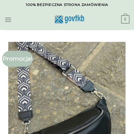
Skip
100% BEZPIECZNA STRONA ZAMÓWIENIA
to
content
0
Promocja!