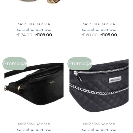
SASZETKA DAMSKA
SASZETKA DAMSKA
saszetka damska
saszetka damska
zł
174.00
zł
109.00
zł
168.00
zł
105.00
Promocja!
Promocja!
SASZETKA DAMSKA
SASZETKA DAMSKA
saszetka damska
saszetka damska