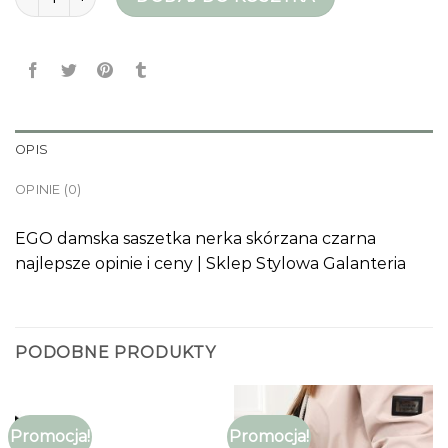
OPIS
OPINIE (0)
EGO damska saszetka nerka skórzana czarna
najlepsze opinie i ceny | Sklep Stylowa Galanteria
PODOBNE PRODUKTY
Promocja!
Promocja!