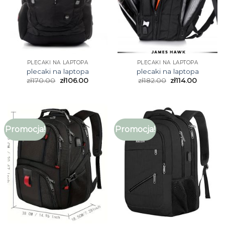
PLECAKI NA LAPTOPA
PLECAKI NA LAPTOPA
plecaki na laptopa
plecaki na laptopa
zł
170.00
zł
106.00
zł
182.00
zł
114.00
Promocja!
Promocja!