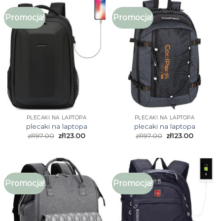
Promocja!
Promocja!
PLECAKI NA LAPTOPA
PLECAKI NA LAPTOPA
plecaki na laptopa
plecaki na laptopa
zł
197.00
zł
123.00
zł
197.00
zł
123.00
Promocja!
Promocja!