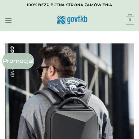
Skip
100% BEZPIECZNA STRONA ZAMÓWIENIA
to
content
0
Promocja!