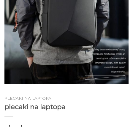
PLECAKI NA LAPTOPA
plecaki na laptopa