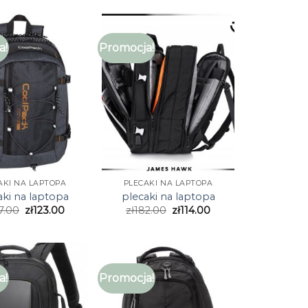
a!
Promocja!
AKI NA LAPTOPA
PLECAKI NA LAPTOPA
aki na laptopa
plecaki na laptopa
7.00
zł
123.00
zł
182.00
zł
114.00
a!
Promocja!