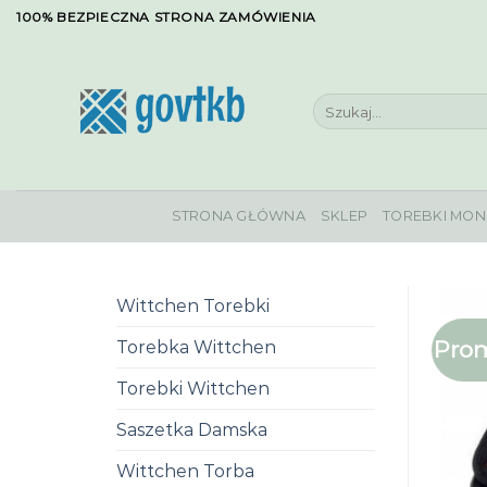
Skip
100% BEZPIECZNA STRONA ZAMÓWIENIA
to
content
Szukaj:
STRONA GŁÓWNA
SKLEP
TOREBKI MON
Wittchen Torebki
Prom
Torebka Wittchen
Torebki Wittchen
Saszetka Damska
Wittchen Torba