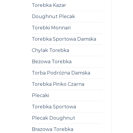
Torebka Kazar
Doughnut Plecak
Torebki Monnari
Torebka Sportowa Damska
Chylak Torebka
Beżowa Torebka
Torba Podróżna Damska
Torebka Pinko Czarna
Plecaki
Torebka Sportowa
Plecak Doughnut
Brazowa Torebka