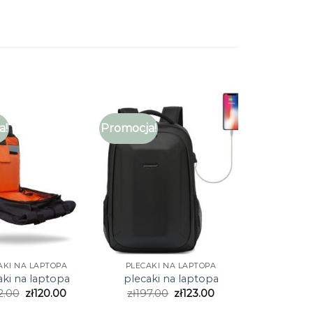
a!
Promocja!
AKI NA LAPTOPA
PLECAKI NA LAPTOPA
aki na laptopa
plecaki na laptopa
2.00
zł
120.00
zł
197.00
zł
123.00