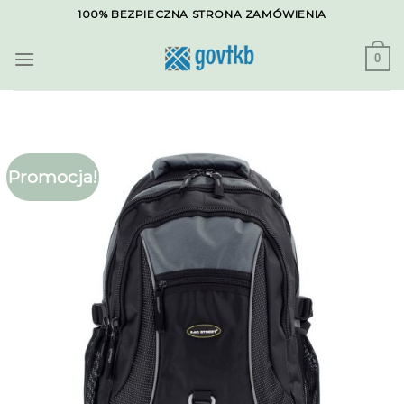
Skip
100% BEZPIECZNA STRONA ZAMÓWIENIA
to
content
0
Promocja!