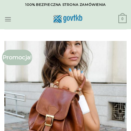
Skip
100% BEZPIECZNA STRONA ZAMÓWIENIA
to
content
0
Promocja!