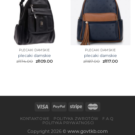
PLECAKI DAMSKIE
PLECAKI DAMSKIE
plecaki damskie
plecaki damskie
zł
174.00
zł
109.00
zł
187.00
zł
117.00
KONTAKTOWE
POLITYKA ZWROTÓW
F.A.Q
POLITYKA PRYWATNOŚCI
Copyright 2026 ©
www.govtkb.com