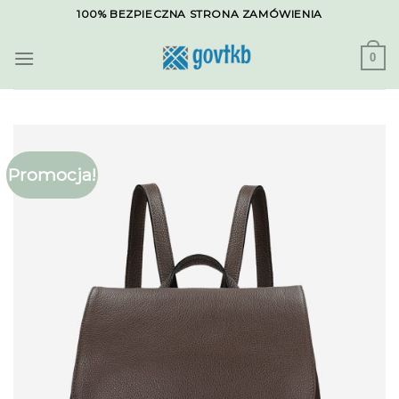
Skip
100% BEZPIECZNA STRONA ZAMÓWIENIA
to
content
0
Promocja!