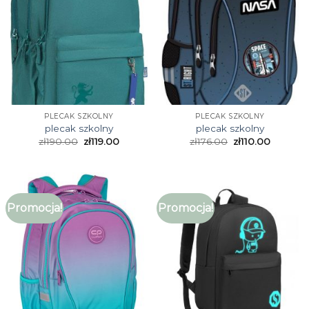
PLECAK SZKOLNY
PLECAK SZKOLNY
plecak szkolny
plecak szkolny
zł
190.00
zł
119.00
zł
176.00
zł
110.00
Promocja!
Promocja!