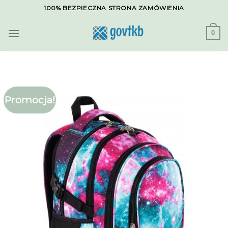
Skip
100% BEZPIECZNA STRONA ZAMÓWIENIA
to
content
0
Promocja!