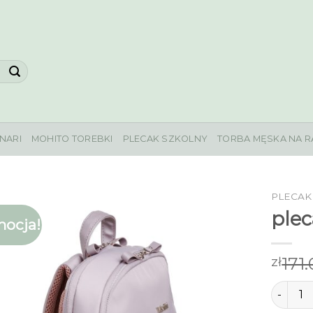
NARI
MOHITO TOREBKI
PLECAK SZKOLNY
TORBA MĘSKA NA R
PLECAK
plec
ocja!
171
zł
ilość pl