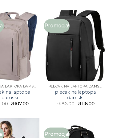
a!
Promocja!
PLECAK NA LAPTOPA DAMSKI
PLECAK NA LAPTOPA DAMSKI
ak na laptopa
plecak na laptopa
damski
damski
1.00
zł
107.00
zł
186.00
zł
116.00
a!
Promocja!