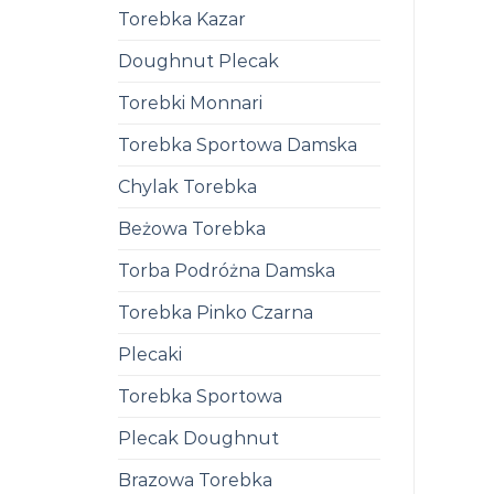
Torebka Kazar
Doughnut Plecak
Torebki Monnari
Torebka Sportowa Damska
Chylak Torebka
Beżowa Torebka
Torba Podróżna Damska
Torebka Pinko Czarna
Plecaki
Torebka Sportowa
Plecak Doughnut
Brazowa Torebka