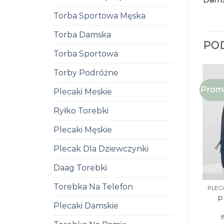
Torba Sportowa Męska
Torba Damska
PO
Torba Sportowa
Torby Podróżne
Promo
Plecaki Meskie
Ryłko Torebki
Plecaki Męskie
Plecak Dla Dziewczynki
Daag Torebki
Torebka Na Telefon
p
Plecaki Damskie
z