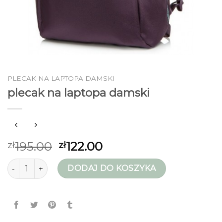
PLECAK NA LAPTOPA DAMSKI
plecak na laptopa damski
195.00
122.00
zł
zł
ilość plecak na laptopa damski
DODAJ DO KOSZYKA