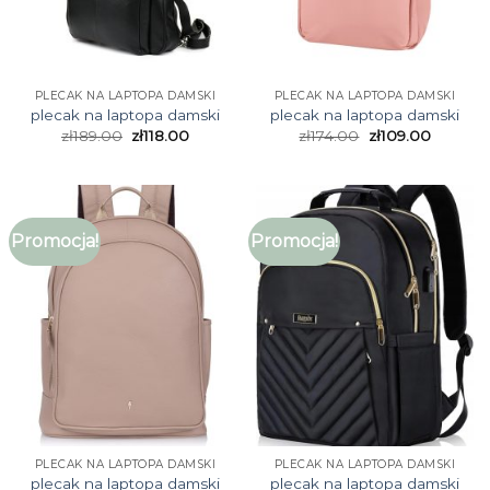
PLECAK NA LAPTOPA DAMSKI
PLECAK NA LAPTOPA DAMSKI
plecak na laptopa damski
plecak na laptopa damski
zł
189.00
zł
118.00
zł
174.00
zł
109.00
Promocja!
Promocja!
PLECAK NA LAPTOPA DAMSKI
PLECAK NA LAPTOPA DAMSKI
plecak na laptopa damski
plecak na laptopa damski