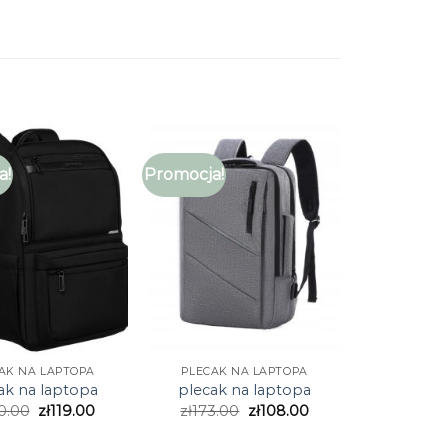
a!
Promocja!
AK NA LAPTOPA
PLECAK NA LAPTOPA
ak na laptopa
plecak na laptopa
0.00
zł
119.00
zł
173.00
zł
108.00