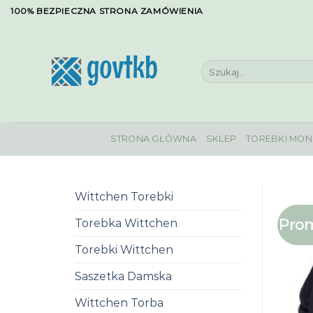
Skip
100% BEZPIECZNA STRONA ZAMÓWIENIA
to
content
Szukaj:
STRONA GŁÓWNA
SKLEP
TOREBKI MON
Wittchen Torebki
Prom
Torebka Wittchen
Torebki Wittchen
Saszetka Damska
Wittchen Torba