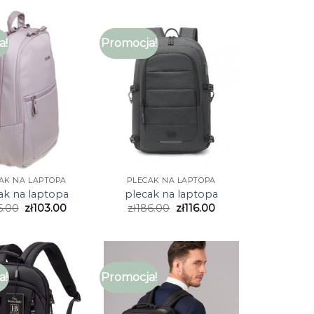
a!
Promocja!
AK NA LAPTOPA
PLECAK NA LAPTOPA
ak na laptopa
plecak na laptopa
5.00
zł
103.00
zł
186.00
zł
116.00
a!
Promocja!