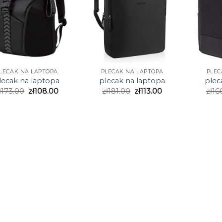
LECAK NA LAPTOPA
PLECAK NA LAPTOPA
PLEC
lecak na laptopa
plecak na laptopa
plec
ł
173.00
zł
108.00
zł
181.00
zł
113.00
zł
16