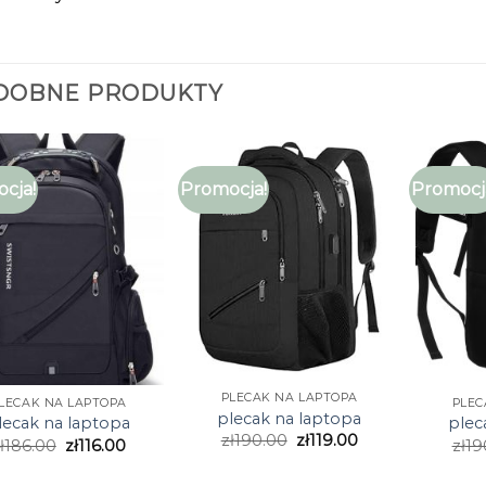
DOBNE PRODUKTY
cja!
Promocja!
Promocj
PLECAK NA LAPTOPA
LECAK NA LAPTOPA
PLEC
plecak na laptopa
lecak na laptopa
plec
zł
190.00
zł
119.00
ł
186.00
zł
116.00
zł
19