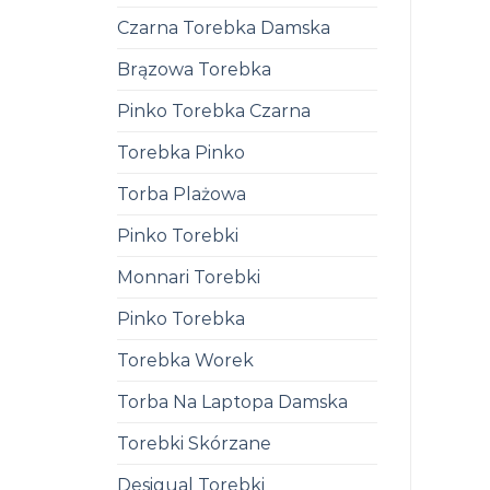
Czarna Torebka Damska
Brązowa Torebka
Pinko Torebka Czarna
Torebka Pinko
Torba Plażowa
Pinko Torebki
Monnari Torebki
Pinko Torebka
Torebka Worek
Torba Na Laptopa Damska
Torebki Skórzane
Desigual Torebki