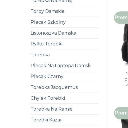
Torebka Na Ramię
Torby Damskie
Promo
Plecak Szkolny
Listonoszka Damska
Rylko Torebki
Torebka
Plecak Na Laptopa Damski
P
Plecak Czarny
p
z
Torebka Jacquemus
Chylak Torebki
Torebka Na Ramie
Promo
Torebki Kazar