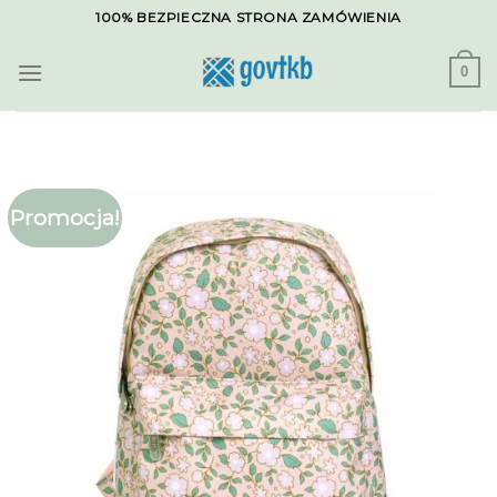
Skip
100% BEZPIECZNA STRONA ZAMÓWIENIA
to
content
0
Promocja!