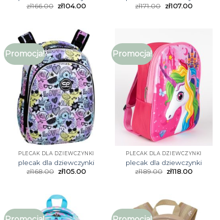
zł
166.00
zł
104.00
zł
171.00
zł
107.00
Promocja!
Promocja!
PLECAK DLA DZIEWCZYNKI
PLECAK DLA DZIEWCZYNKI
plecak dla dziewczynki
plecak dla dziewczynki
zł
168.00
zł
105.00
zł
189.00
zł
118.00
Promocja!
Promocja!