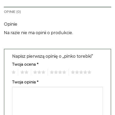
OPINIE (0)
Opinie
Na razie nie ma opinii o produkcie.
Napisz pierwszą opinię o „pinko torebki”
Twoja ocena
*
1
2
3
4
5
Twoja opinia
*