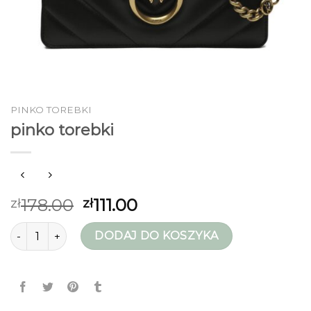
PINKO TOREBKI
pinko torebki
178.00
111.00
zł
zł
ilość pinko torebki
DODAJ DO KOSZYKA