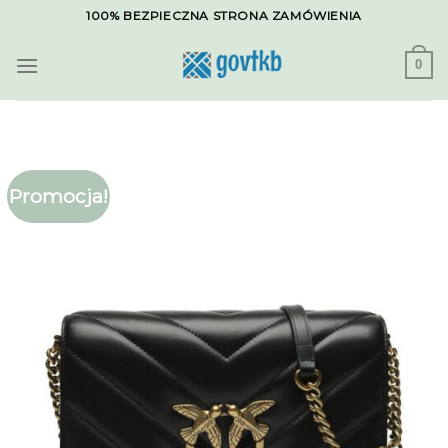
Skip
100% BEZPIECZNA STRONA ZAMÓWIENIA
to
content
0
Promocja!