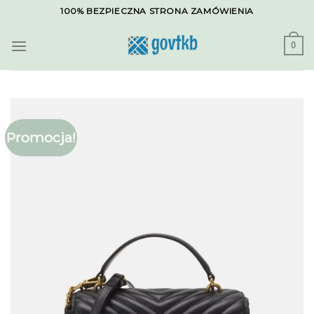
Skip
100% BEZPIECZNA STRONA ZAMÓWIENIA
to
content
0
Promocja!