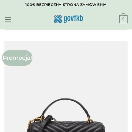
Skip
100% BEZPIECZNA STRONA ZAMÓWIENIA
to
content
0
Promocja!