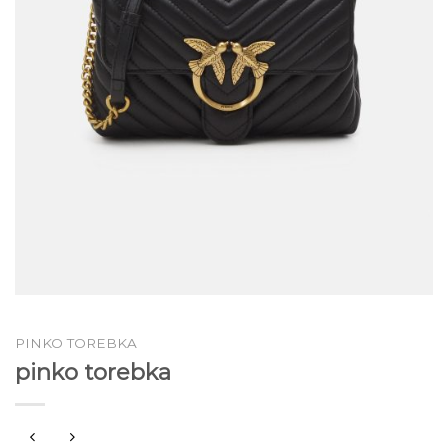
PINKO TOREBKA
pinko torebka