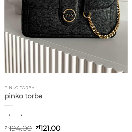
PINKO TORBA
pinko torba
194.00
121.00
zł
zł