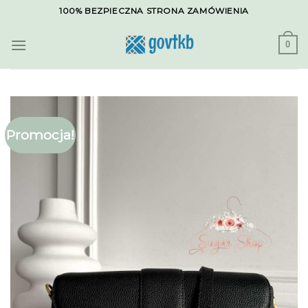
Skip
100% BEZPIECZNA STRONA ZAMÓWIENIA
to
content
0
Promocja!