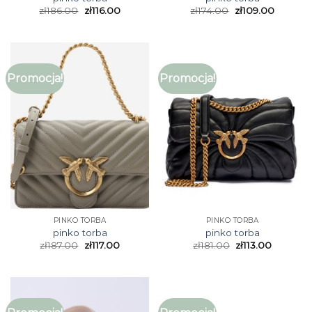
zł
186.00
zł
116.00
zł
174.00
zł
109.00
Promocja!
Promocja!
PINKO TORBA
PINKO TORBA
pinko torba
pinko torba
zł
187.00
zł
117.00
zł
181.00
zł
113.00