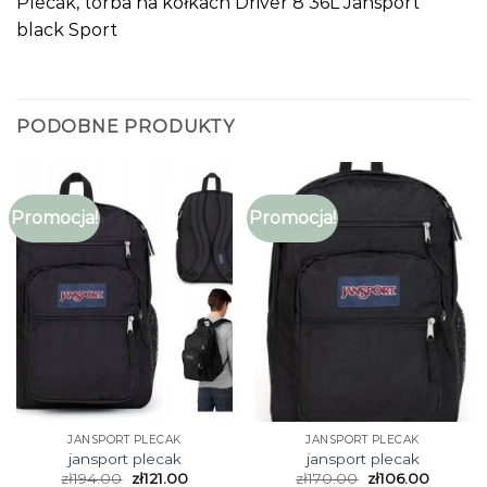
Plecak, torba na kółkach Driver 8 36L Jansport
black Sport
PODOBNE PRODUKTY
Promocja!
Promocja!
JANSPORT PLECAK
JANSPORT PLECAK
jansport plecak
jansport plecak
zł
194.00
zł
121.00
zł
170.00
zł
106.00