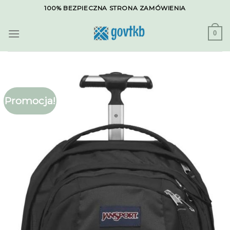
Skip
100% BEZPIECZNA STRONA ZAMÓWIENIA
to
content
0
Promocja!