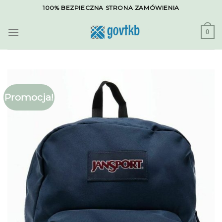
Skip
100% BEZPIECZNA STRONA ZAMÓWIENIA
to
content
0
Promocja!