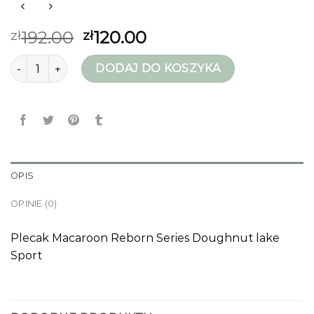
192.00
120.00
zł
zł
ilość doughnut plecak
DODAJ DO KOSZYKA
OPIS
OPINIE (0)
Plecak Macaroon Reborn Series Doughnut lake
Sport