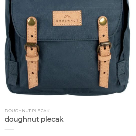
DOUGHNUT PLECAK
doughnut plecak