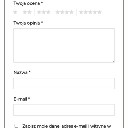
Twoja ocena
*
1
2
3
4
5
Twoja opinia
*
Nazwa
*
E-mail
*
Zapisz moje dane, adres e-mail i witrynę w