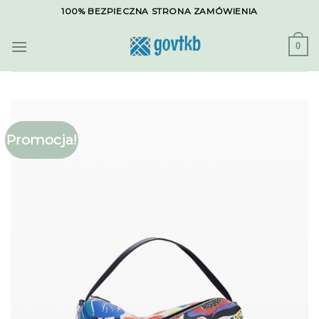
Skip
100% BEZPIECZNA STRONA ZAMÓWIENIA
to
content
0
Promocja!