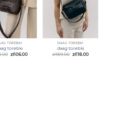
AAG TOREBKI
DAAG TOREBKI
aag torebki
daag torebki
0.00
zł
106.00
zł
189.00
zł
118.00