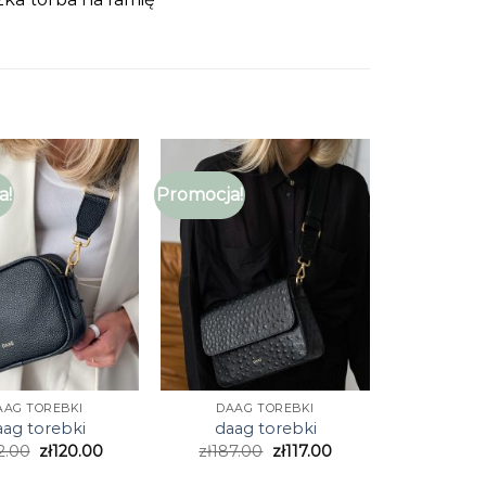
a!
Promocja!
AAG TOREBKI
DAAG TOREBKI
aag torebki
daag torebki
2.00
zł
120.00
zł
187.00
zł
117.00