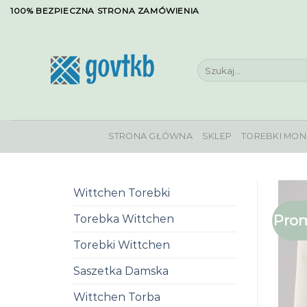
Skip
100% BEZPIECZNA STRONA ZAMÓWIENIA
to
content
Szukaj:
STRONA GŁÓWNA
SKLEP
TOREBKI MON
Wittchen Torebki
Prom
Torebka Wittchen
Torebki Wittchen
Saszetka Damska
Wittchen Torba