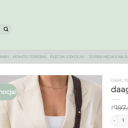
NARI
MOHITO TOREBKI
PLECAK SZKOLNY
TORBA MĘSKA NA R
DAAG T
daag
ocja!
197
zł
ilość da