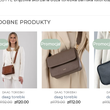
DOBNE PRODUKTY
cja!
Promocja!
Promocj
DAAG TOREBKI
DAAG TOREBKI
D
daag torebki
daag torebki
d
ł
192.00
zł
120.00
zł
179.00
zł
112.00
zł
19