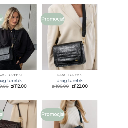
a!
Promocja!
AAG TOREBKI
DAAG TOREBKI
aag torebki
daag torebki
9.00
zł
112.00
zł
195.00
zł
122.00
a!
Promocja!