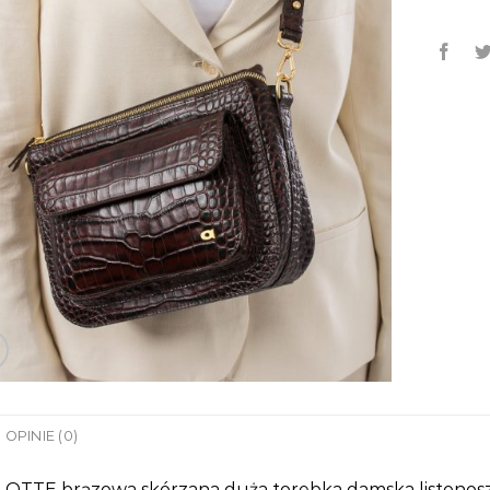
OPINIE (0)
OTTE brązowa skórzana duża torebka damska listonosz