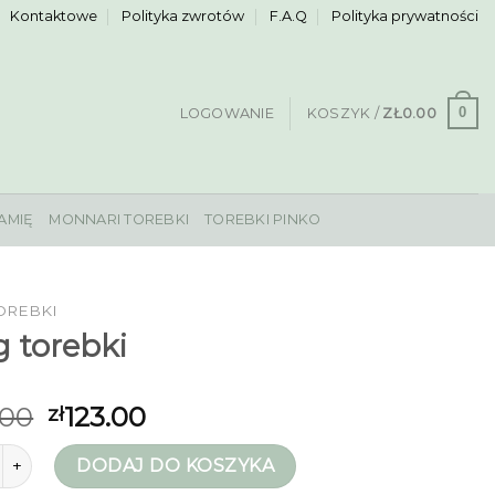
Kontaktowe
Polityka zwrotów
F.A.Q
Polityka prywatności
0
LOGOWANIE
KOSZYK /
ZŁ
0.00
AMIĘ
MONNARI TOREBKI
TOREBKI PINKO
OREBKI
 torebki
.00
123.00
zł
ag torebki
DODAJ DO KOSZYKA