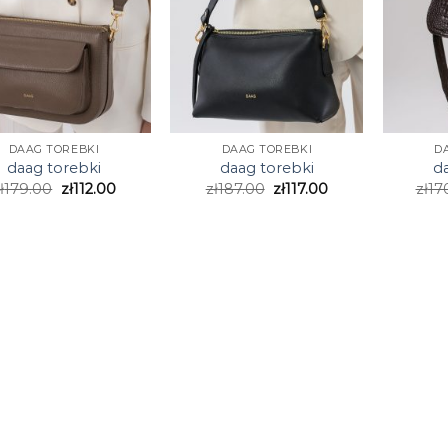
DAAG TOREBKI
DAAG TOREBKI
D
daag torebki
daag torebki
d
ł
179.00
zł
112.00
zł
187.00
zł
117.00
zł
17