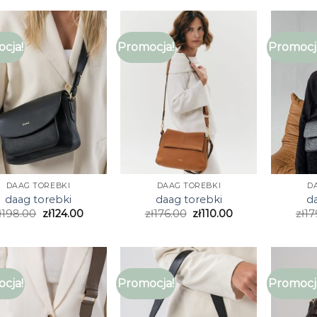
cja!
Promocja!
Promocj
DAAG TOREBKI
DAAG TOREBKI
D
daag torebki
daag torebki
d
ł
198.00
zł
124.00
zł
176.00
zł
110.00
zł
17
cja!
Promocja!
Promocj