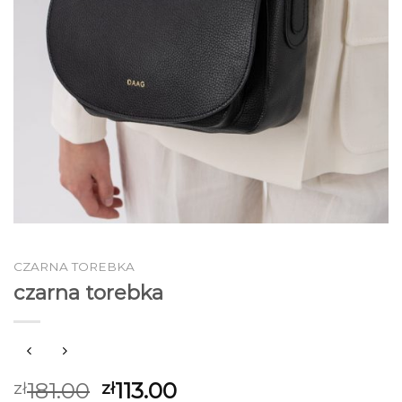
CZARNA TOREBKA
czarna torebka
181.00
113.00
zł
zł