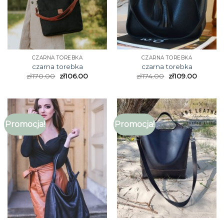
CZARNA TOREBKA
CZARNA TOREBKA
czarna torebka
czarna torebka
zł
170.00
zł
106.00
zł
174.00
zł
109.00
Promocja!
Promocja!