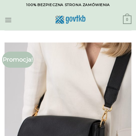
Skip
100% BEZPIECZNA STRONA ZAMÓWIENIA
to
content
0
Promocja!