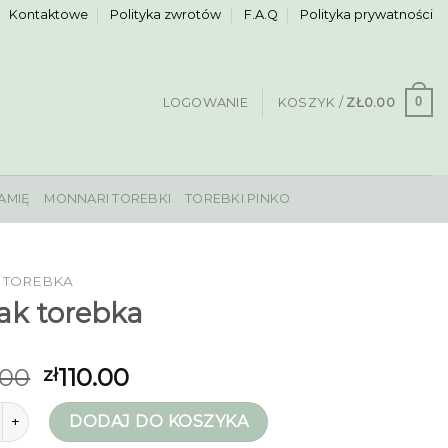
Kontaktowe
Polityka zwrotów
F.A.Q
Polityka prywatności
0
LOGOWANIE
KOSZYK /
ZŁ
0.00
AMIĘ
MONNARI TOREBKI
TOREBKI PINKO
 TOREBKA
ak torebka
.00
110.00
zł
ylak torebka
DODAJ DO KOSZYKA