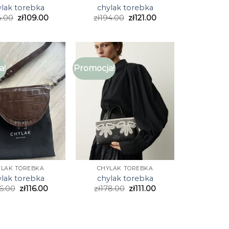
ylak torebka
chylak torebka
4.00
zł
109.00
zł
194.00
zł
121.00
a!
Promocja!
YLAK TOREBKA
CHYLAK TOREBKA
ylak torebka
chylak torebka
6.00
zł
116.00
zł
178.00
zł
111.00