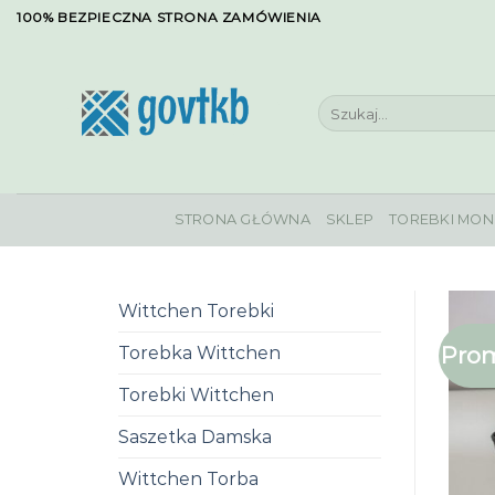
Skip
100% BEZPIECZNA STRONA ZAMÓWIENIA
to
content
Szukaj:
STRONA GŁÓWNA
SKLEP
TOREBKI MON
Wittchen Torebki
Prom
Torebka Wittchen
Torebki Wittchen
Saszetka Damska
Wittchen Torba