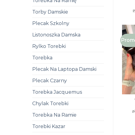
Torebka Na Ramię
z
Torby Damskie
Plecak Szkolny
Listonoszka Damska
Promo
Rylko Torebki
Torebka
Plecak Na Laptopa Damski
Plecak Czarny
Torebka Jacquemus
Chylak Torebki
z
Torebka Na Ramie
Torebki Kazar