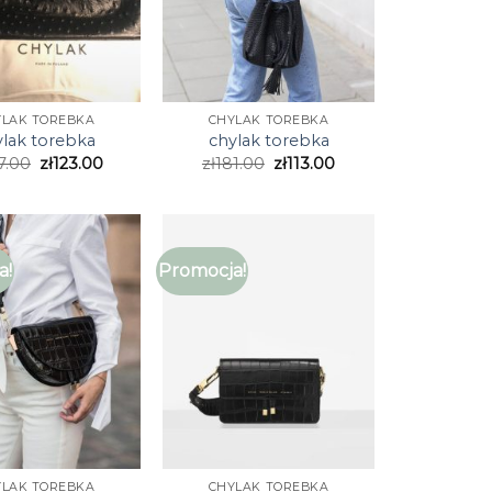
YLAK TOREBKA
CHYLAK TOREBKA
ylak torebka
chylak torebka
7.00
zł
123.00
zł
181.00
zł
113.00
a!
Promocja!
YLAK TOREBKA
CHYLAK TOREBKA