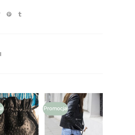
l
a!
Promocja!