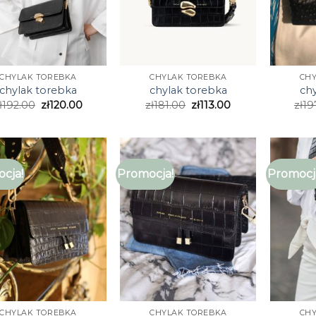
CHYLAK TOREBKA
CHYLAK TOREBKA
CH
chylak torebka
chylak torebka
ch
ł
192.00
zł
120.00
zł
181.00
zł
113.00
zł
19
cja!
Promocja!
Promocj
CHYLAK TOREBKA
CHYLAK TOREBKA
CH