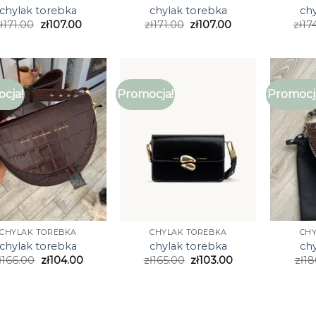
chylak torebka
chylak torebka
ch
ł
171.00
zł
107.00
zł
171.00
zł
107.00
zł
17
cja!
Promocja!
Promocj
CHYLAK TOREBKA
CHYLAK TOREBKA
CH
chylak torebka
chylak torebka
ch
ł
166.00
zł
104.00
zł
165.00
zł
103.00
zł
18