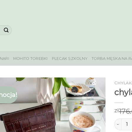
NARI
MOHITO TOREBKI
PLECAK SZKOLNY
TORBA MĘSKA NA R
CHYLAK
chyl
ocja!
176
zł
ilość ch