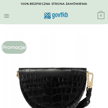
Skip
100% BEZPIECZNA STRONA ZAMÓWIENIA
to
content
0
Promocja!