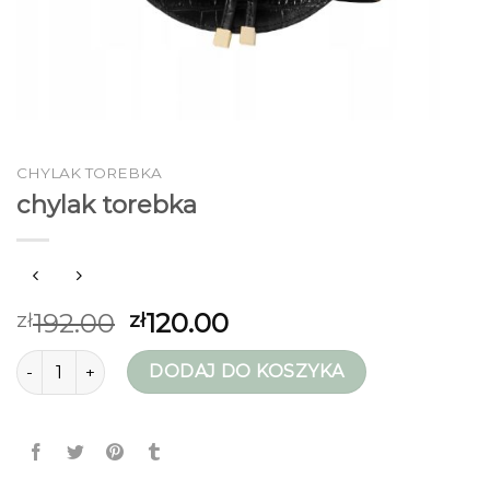
CHYLAK TOREBKA
chylak torebka
192.00
120.00
zł
zł
ilość chylak torebka
DODAJ DO KOSZYKA