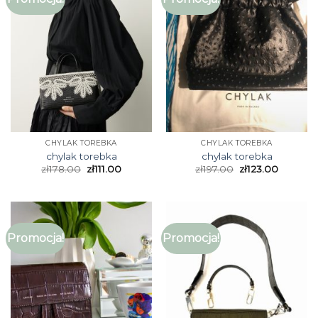
CHYLAK TOREBKA
CHYLAK TOREBKA
chylak torebka
chylak torebka
zł
178.00
zł
111.00
zł
197.00
zł
123.00
Promocja!
Promocja!